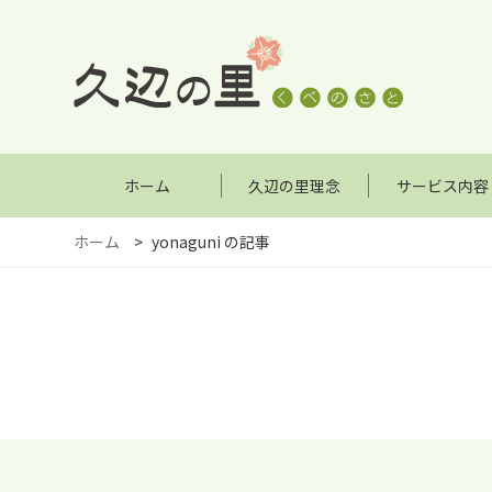
ホーム
久辺の里理念
サービス内容
ホーム
>
yonaguni の記事